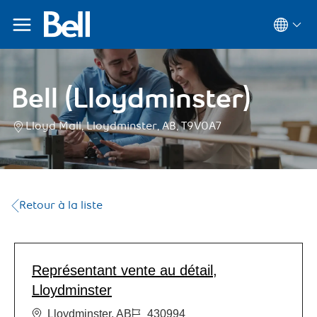
Langua
Selected
Bell (Lloydminster)
Lloyd Mall, Lloydminster, AB, T9V0A7
Retour à la liste
Représentant vente au détail,
Lloydminster
Lloydminster
,
AB
430994