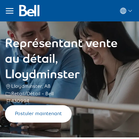
Langua
Selected
Représentant vente
au détail,
Lloydminster
Lloydminster, AB
Retail/Détail - Bell
430994
Postuler maintenant